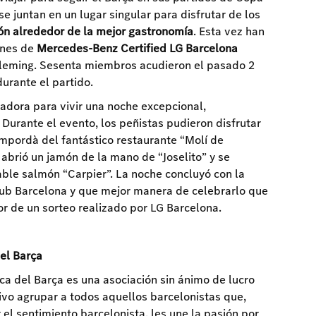
se juntan en un lugar singular para disfrutar de los
n alrededor de la mejor gastronomía
. Esta vez han
ones de
Mercedes-Benz Certified LG Barcelona
Fleming. Sesenta miembros acudieron el pasado 2
urante el partido.
dora para vivir una noche excepcional,
. Durante el evento, los peñistas pudieron disfrutar
Empordà del fantástico restaurante “Molí de
 abrió un jamón de la mano de “Joselito” y se
ble salmón “Carpier”. La noche concluyó con la
Club Barcelona y que mejor manera de celebrarlo que
r de un sorteo realizado por LG Barcelona.
el Barça
a del Barça es una asociación sin ánimo de lucro
ivo agrupar a todos aquellos barcelonistas que,
el sentimiento barcelonista, les une la pasión por