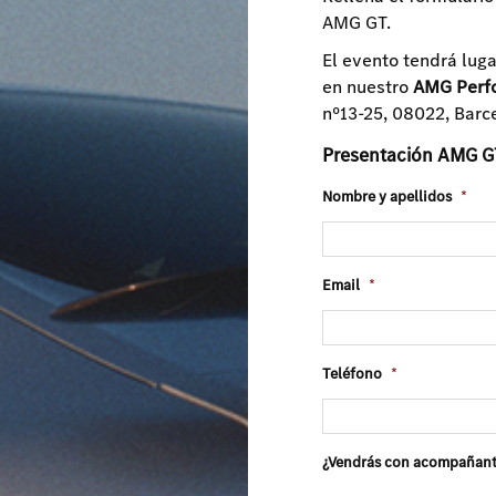
AMG GT.
El evento tendrá lug
en nuestro
AMG Perf
nº13-25, 08022, Barc
Presentación AMG G
Nombre y apellidos
*
Email
*
Teléfono
*
¿Vendrás con acompañan