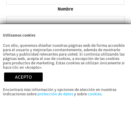
Nombre
Apellidos
Utilizamos cookies
Con ello, queremos diseñar nuestras páginas web de forma accesible
Email
para el usuario y mejorarlas constantemente, además de mostrarle
(Obligatorio)
ofertas y publicidad relevantes para usted. Si continúa utilizando las
páginas web, acepta el uso de cookies, a excepción de las cookies
para productos de marketing. Estas cookies se utilizan únicamente si
hace clic en «Acepto».
Teléfono
ACEPTO
(Obligatorio)
Encontrará más información y opciones de elección en nuestras
indicaciones sobre
protección de datos
y sobre
cookies
.
Para
Autorizo el tratamiento de mis datos personales para
recibir información por cualquier medio, incluidos los
que
electrónicos, sobre los productos y servicios ofrecidos
podamos
por Autobeltran SA, que puedan resultar de mi interés
atender
o ajustarse a mis necesidades o mi perfil *
su