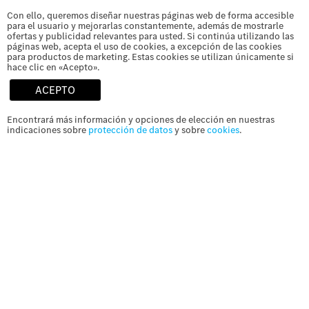
Correo electrónico / email
*
Con ello, queremos diseñar nuestras páginas web de forma accesible
para el usuario y mejorarlas constantemente, además de mostrarle
ofertas y publicidad relevantes para usted. Si continúa utilizando las
páginas web, acepta el uso de cookies, a excepción de las cookies
para productos de marketing. Estas cookies se utilizan únicamente si
hace clic en «Acepto».
Teléfono
*
ACEPTO
Encontrará más información y opciones de elección en nuestras
indicaciones sobre
protección de datos
y sobre
cookies
.
Asistiré acompañado
*
Sí
No
Acepto las
políticas de privacidad
.
¡Inscríbeme!